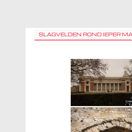
SKIP
TO
CONTENT
SLAGVELDEN ROND IEPER M