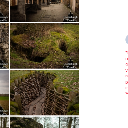
*
D
g
V
n
D
m
w
O
l
c
V