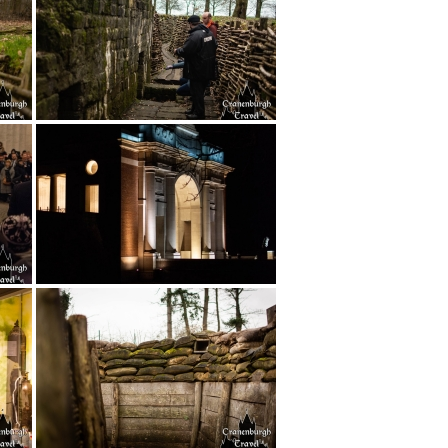
A
n
d
e
k
w
N
h
V
*
D
g