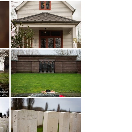
V
n
D
m
w
O
l
c
V
W
e
k
m
a
e