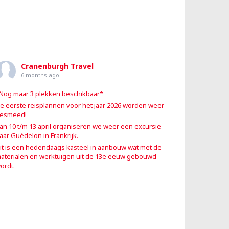
Cranenburgh Travel
6 months ago
Nog maar 3 plekken beschikbaar*
e eerste reisplannen voor het jaar 2026 worden weer
esmeed!
an 10 t/m 13 april organiseren we weer een excursie
aar Guédelon in Frankrijk.
it is een hedendaags kasteel in aanbouw wat met de
aterialen en werktuigen uit de 13e eeuw gebouwd
ordt.
p de heen- en terugreis bezoeken we nog iets
euks. En op zondag snuiven we nog een mooi stukje
ultuur en histor
...
See More
Photo
iew on Facebook
·
Share